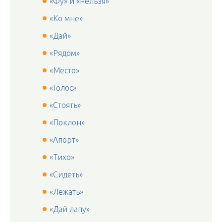
«Фу» и «нельзя»
«Ко мне»
«Дай»
«Рядом»
«Место»
«Голос»
«Стоять»
«Поклон»
«Апорт»
«Тихо»
«Сидеть»
«Лежать»
«Дай лапу»