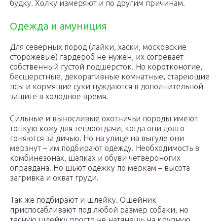
будку. Холку измеряют и по другим причинам.
Одежда и амуниция
Для северных пород (лайки, хаски, московские
сторожевые) гардероб не нужен, их согревает
собственный густой подшерсток. Но коротконогие,
бесшерстные, декоративные комнатные, стареющие
псы и кормящие суки нуждаются в дополнительной
защите в холодное время.
Сильные и выносливые охотничьи породы имеют
тонкую кожу для теплоотдачи, когда они долго
гоняются за дичью. Но на улице на выгуле они
мерзнут – им подбирают одежду. Необходимость в
комбинезонах, шапках и обуви четвероногих
оправдана. Но шьют одежку по меркам – высота
загривка и охват груди.
Так же подбирают и шлейку. Ошейник
приспосабливают под любой размер собаки, но
тесную шлейку просто не натянешь на крупную