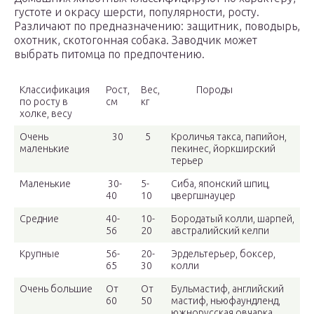
густоте и окрасу шерсти, популярности, росту.
Различают по предназначению: защитник, поводырь,
охотник, скотогонная собака. Заводчик может
выбрать питомца по предпочтению.
Классификация
Рост,
Вес,
Породы
по росту в
см
кг
холке, весу
Очень
30
5
Кроличья такса, папийон,
маленькие
пекинес, йоркширский
терьер
Маленькие
30-
5-
Сиба, японский шпиц,
40
10
цвергшнауцер
Средние
40-
10-
Бородатый колли, шарпей,
56
20
австралийский келпи
Крупные
56-
20-
Эрдельтерьер, боксер,
65
30
колли
Очень большие
От
От
Бульмастиф, английский
60
50
мастиф, ньюфаундленд,
южнорусская овчарка