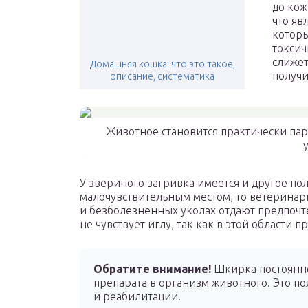
до кож
что яв
которы
токсич
слижет
Домашняя кошка: что это такое,
получи
описание, систематика
Животное становится практически па
У звериного загривка имеется и другое пол
малочувствительным местом, то ветеринар
и безболезненных уколах отдают предпочте
не чувствует иглу, так как в этой области 
Обратите внимание!
Шкирка постоянно 
препарата в организм животного. Это п
и реабилитации.