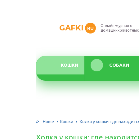
GAFKI
Онлайн-журнал о
RU
домашних животных
КОШКИ
СОБАКИ
Home
Кошки
Холка у кошки: где находится
Холка у кошки: где находится