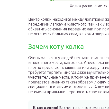
Холка располагается
Центр холки находится между лопатками ж
передними лапками животного, так как у в
обхватить основания передних лап при пом
не останется большая складка кожи зверька,
Зачем коту холка
Очень жаль, что у людей нет такого много
и полезного места, как холка. У человека 
плотно прилегает к мышцам или жиру, и и
требуется терпеть, иногда даже мучительно
чувствительные места. К тому же примене
препаратов именно таким образом людям с
специалист в отличие от животных. А все п
не имели привычки переносить свое потомс
К сведению!
За счет того, что кожа на х