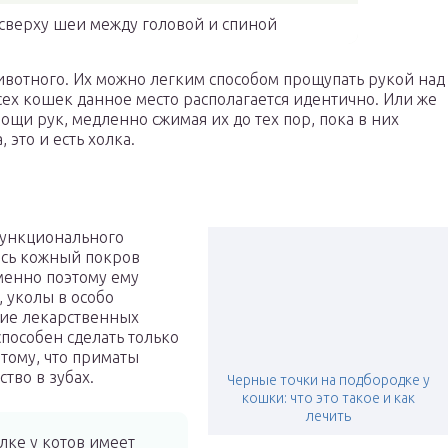
 сверху шеи между головой и спиной
ивотного. Их можно легким способом прощупать рукой над
сех кошек данное место располагается идентично. Или же
ощи рук, медленно сжимая их до тех пор, пока в них
 это и есть холка.
функционального
весь кожный покров
менно поэтому ему
, уколы в особо
ние лекарственных
пособен сделать только
отому, что приматы
тво в зубах.
Черные точки на подбородке у
кошки: что это такое и как
лечить
олке у котов имеет