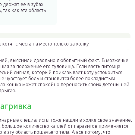
 держат ее в зубах,
 так как эта область
котят с места на место только за холку
ей, выяснили довольно любопытный факт. В мозжечке
ющая за положение его туловища. Если взять питомца
ческий сигнал, который приказывает коту успокоиться
не чувствует боль и становится более покладистым
ела кошка может спокойно переносить своих детенышей
прыгая.
загривка
нарные специалисты тоже нашли в холке свое значение,
к большое количество каплей от паразитов применяется
 в эту область кошачьего тела. А все потому, что