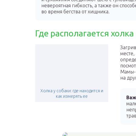
невероятная гибкость, а также он спос
во время бегства от хищника.
Где располагается холка
Загрив
месте,
опреде
посмот
Мамы-к
на дру
Холка у собаки: где находится и
как измерять ее
Важ
мал
неп
тра