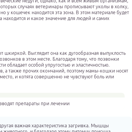
веческие недуги, однако, как и всем живым организмам,
которых случаях ветеринары прописывают уколы в холку,
но у кошечек находится эта зона. В этом материале будет
на находится и какое значение для людей и самих
т шкиркой. Выглядит она как дугообразная выпуклость
звонков в этом месте. Благодаря тому, что позвонки
ти обладает особой упругостью и эластичностью.
в, а также прочих окончаний, поэтому мамы-кошки носят
 место, и котята совершенно не чувствуют боль или
вводят препараты при лечении
и другая важная характеристика загривка. Мышцы
 животного, и благодаря этому питомцу присуща