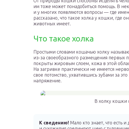
От природы кошки способны исцелять чело
им тоже может понадобиться помощь. В не
и у многих появляются вопросы — где имен
рассказано, что такое холка у кошки, где о
животных имеет.
Что такое холка
Простыми словами кошачью холку называю
из-за своеобразного размещения первых по
покрыты жировым слоем, кожа в этой облас
На загривке практически не имеется нерво
свое потомство, ухватившись зубами за это
напряжение.
В холку кошки 
К сведению!
Мало кто знает, что есть 
и сухожилия соединяют шею с туловищем