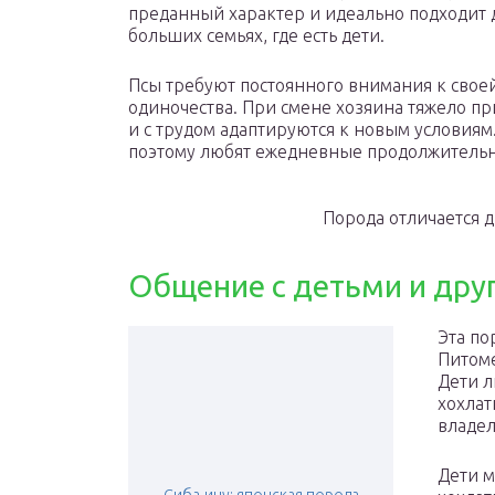
преданный характер и идеально подходит 
больших семьях, где есть дети.
Псы требуют постоянного внимания к своей
одиночества. При смене хозяина тяжело п
и с трудом адаптируются к новым условиям
поэтому любят ежедневные продолжительн
Порода отличается 
Общение с детьми и др
Эта по
Питоме
Дети л
хохлат
владел
Дети м