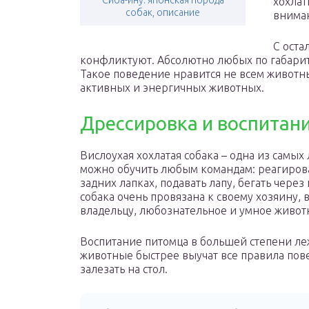
Сиба-ину: японская порода
хохлат
собак, описание
вниман
С ост
конфликтуют. Абсолютно любых по габарит
Такое поведение нравится не всем животны
активных и энергичных животных.
Дрессировка и воспитан
Вислоухая хохлатая собака – одна из самых
можно обучить любым командам: реагирова
задних лапках, подавать лапу, бегать через
собака очень провязана к своему хозяину,
владельцу, любознательное и умное животн
Воспитание питомца в большей степени леж
животные быстрее выучат все правила повед
залезать на стол.