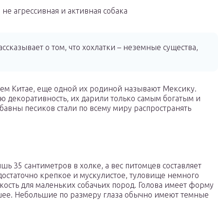
 не агрессивная и активная собака
ссказывает о том, что хохлатки – неземные существа,
нем Китае, еще одной их родиной называют Мексику.
ю декоративность, их дарили только самым богатым и
абавны песиков стали по всему миру распространять
шь 35 сантиметров в холке, а вес питомцев составляет
достаточно крепкое и мускулистое, туловище немного
дкость для маленьких собачьих пород. Голова имеет форму
шее. Небольшие по размеру глаза обычно имеют темные