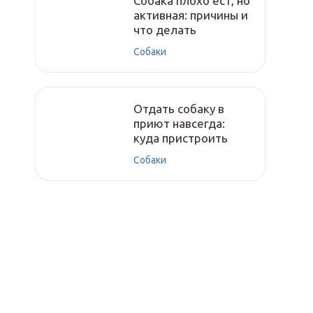
Собака плохо ест, но
активная: причины и
что делать
Собаки
Отдать собаку в
приют навсегда:
куда пристроить
Собаки