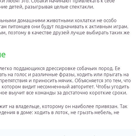
ки любят это. Собаки начинают привлекать к себе
ие детей, разыгрывая целые спектакли.
альными домашними животными хохлатки не особо
ам питомцев они будут подначивать к активным играм.
м, поэтому в качестве друзей лучше выбирать таких же
ие
 легко поддающихся дрессировке собачьих пород. Ее
ть на голос и различные фразы, ходить или прыгать на
 препятствия и приносить мячик. Объясняется это тем, что
 в котором видит несомненный авторитет. Чтобы угодить
ое выучит все команды за достаточно короткие сроки.
ит на владельце, которому он наиболее привязан. Так
ения в доме: ходить в лоток, не грызть мебель, не