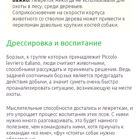
Важно!
Левреток никогда не использовали для
охоты в лесу, среди деревьев.
Соприкосновение на скорости корпуса
животного со стволом дерева может привести к
переломам довольно хрупких костей собаки.
Дрессировка и воспитание
Борзых, к группе которых принадлежит Piccolo
levriero italiano, люди считают животными,
способными рассуждать и принимать решения. Ведь
задачей охотничьих борзых является предугадать
действия добычи, а значит суметь очень быстро
проанализировать ситуацию, возникающую на месте
охоты.
Мыслительные способности достались и левреткам, и
это упрощает процесс воспитания этих псов. С ними
нужно много разговаривать, это будет намного
полезнее, чем командовать ними, хотя приучать к
командам «ко мне», «фу» «стоять» собак нужно