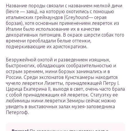
Название породы связали с названием мелкой дичи
(liеvre — заяц), на которую охотились с помощью
итальянских грейхаундов (
G
reyhound— серая
борзая), хотя основным применением левреток из
Италии было использование их в качестве
декоративных питомцев. В окрасе шерсти собак того
времени преобладали белые оттенки,
подчеркивающие их аристократизм.
Безружейной охотой и разведением изящных,
быстроногих, обладающих сообразительностью и
острым зрением, мини борзых занимались и в
России. Среди экспонатов Кунсткамеры находится
чучело левретки
Лизетты
, принадлежащей Петру
І
.
Ц
арица Екатерина
ІІ,
выходя
в
свет,
очень часто
б
рала
с собой принадлежащих ей левреток. Статуэтку ее
любимицы
мини левретки
Земиры сейчас можно
увидеть в выставочных залах
музея-заповедника
Петергоф.