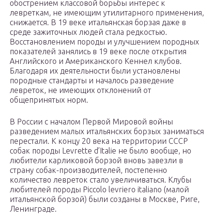
обострением классовой борьбы интерес к
левреткам, не имеющим утилитарного применения,
снижается. В 19 веке итальянская борзая даже в
среде зажиточных людей стала редкостью.
Восстановлением породы и улучшением породных
показателей занялись в 19 веке после открытия
Английского и Американского Кеннел клубов.
Благодаря их деятельности были установлены
породные стандарты и началось разведение
левреток, не имеющих отклонений от
общепринятых норм.
В России с началом Первой Мировой войны
разведением малых итальянских борзых заниматься
перестали. К концу 20 века на территории СССР
собак породы Levrette d’Italie не было вообще, но
любители карликовой борзой вновь завезли в
страну собак-производителей, постепенно
количество левреток стало увеличиваться. Клубы
любителей породы Piccolo levriero italiano (малой
итальянской борзой) были созданы в Москве, Риге,
Ленинграде.