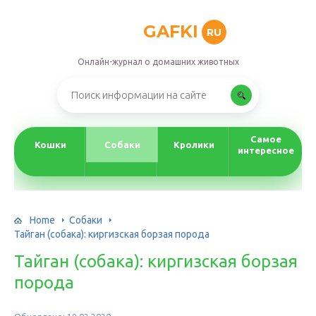
GAFKI
RU
Онлайн-журнал о домашних животных
Самое
Кошки
Собаки
Кролики
интересное
Home
Собаки
Тайган (собака): киргизская борзая порода
Тайган (собака): киргизская борзая
порода