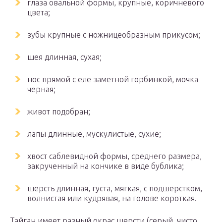
глаза овальной формы, крупные, коричневого
цвета;
зубы крупные с ножницеобразным прикусом;
шея длинная, сухая;
нос прямой с еле заметной горбинкой, мочка
черная;
живот подобран;
лапы длинные, мускулистые, сухие;
хвост саблевидной формы, среднего размера,
закрученный на кончике в виде бублика;
шерсть длинная, густа, мягкая, с подшерстком,
волнистая или кудрявая, на голове короткая.
Тайган имеет разный окрас шерсти (серый, чисто