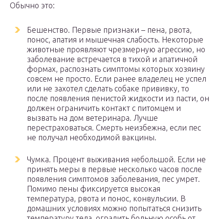
Обычно это:
Бешенство. Первые признаки – пена, рвота,
понос, апатия и мышечная слабость. Некоторые
животные проявляют чрезмерную агрессию, но
заболевание встречается в тихой и апатичной
формах, распознать симптомы которых хозяину
совсем не просто. Если ранее владелец не успел
или не захотел сделать собаке прививку, то
после появления пенистой жидкости из пасти, он
должен ограничить контакт с питомцем и
вызвать на дом ветеринара. Лучше
перестраховаться. Смерть неизбежна, если пес
не получал необходимой вакцины.
Чумка. Процент выживания небольшой. Если не
принять меры в первые несколько часов после
появления симптомов заболевания, пес умрет.
Помимо пены фиксируется высокая
температура, рвота и понос, конвульсии. В
домашних условиях можно попытаться снизить
температуру тела, оградить больную особь от