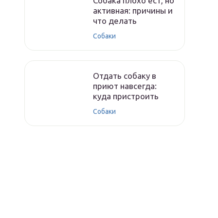
Собака плохо ест, но
активная: причины и
что делать
Собаки
Отдать собаку в
приют навсегда:
куда пристроить
Собаки