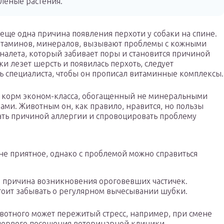
еленые растения.
ще одна причина появления перхоти у собаки на спине.
итаминов, минералов, вызывают проблемы с кожными
налета, который забивает поры и становится причиной
ки лезет шерсть и появилась перхоть, следует
ть специалиста, чтобы он прописал витаминные комплексы.
й корм эконом-класса, обогащенный не минеральными
ами. Животным он, как правило, нравится, но пользы
тать причиной аллергии и спровоцировать проблему
не приятное, однако с проблемой можно справиться
я причина возникновения ороговевших частичек.
стоит забывать о регулярном вычесывании шубки.
ивотного может пережитый стресс, например, при смене
е первого посещения ветеринарной клиники.