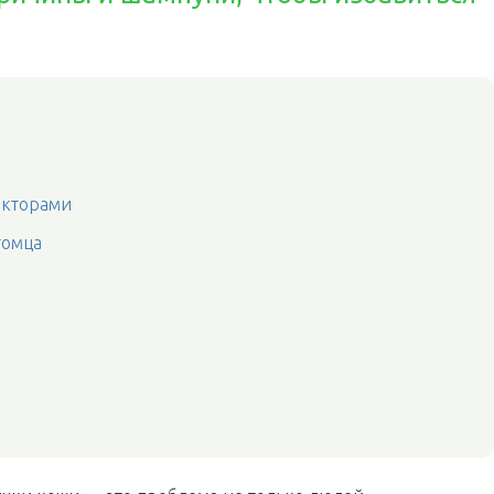
акторами
томца