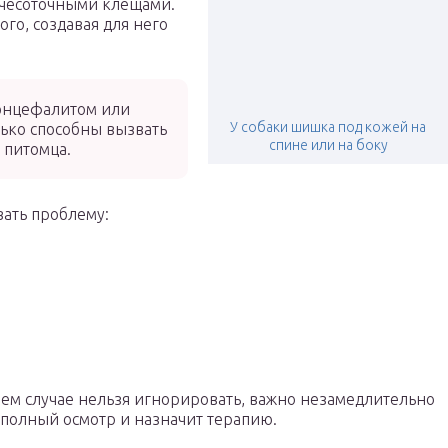
, чесоточными клещами.
го, создавая для него
энцефалитом или
У собаки шишка под кожей на
ько способны вызвать
спине или на боку
 питомца.
вать проблему:
оем случае нельзя игнорировать, важно незамедлительно
 полный осмотр и назначит терапию.