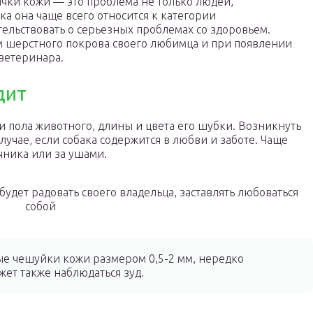
чки кожи — это проблема не только людей,
ка она чаще всего относится к категории
тельствовать о серьезных проблемах со здоровьем.
ем шерстного покрова своего любимца и при появлении
ветеринара.
дит
 и пола животного, длины и цвета его шубки. Возникнуть
случае, если собака содержится в любви и заботе. Чаще
чника или за ушами.
удет радовать своего владельца, заставлять любоваться
собой
ые чешуйки кожи размером 0,5-2 мм, нередко
ет также наблюдаться зуд.