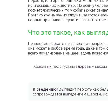
Перхоть, или ороговевшие отмершие части
но и домашних животных. Но если у челове
косметологических, то у собак может свиде
Поэтому очень важно следить за состояни
первых признаков перхоти посетить с ним 
Что это такое, как выгля
Появление перхоти не зависит от возраста
она может в любое время года, даже в том 
всего локализована на шее, вдоль позвоно
Красивый пес с густым здоровым мехом б
К сведению!
Выглядит перхоть как бел
сопровождается выпадением шерсти, мож