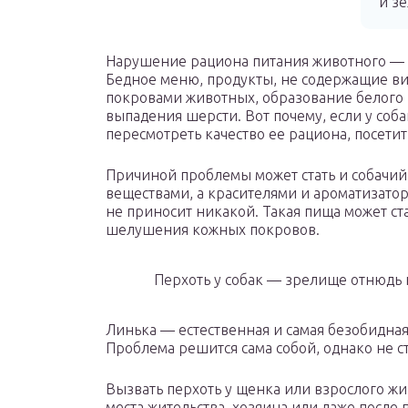
и з
Нарушение рациона питания животного — е
Бедное меню, продукты, не содержащие в
покровами животных, образование белого 
выпадения шерсти. Вот почему, если у соба
пересмотреть качество ее рациона, посети
Причиной проблемы может стать и собачи
веществами, а красителями и ароматизатор
не приносит никакой. Такая пища может с
шелушения кожных покровов.
Перхоть у собак — зрелище отнюдь 
Линька — естественная и самая безобидна
Проблема решится сама собой, однако не 
Вызвать перхоть у щенка или взрослого ж
места жительства, хозяина или даже посл