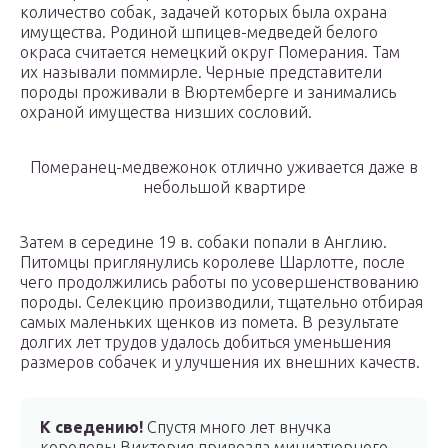
количество собак, задачей которых была охрана
имущества. Родиной шпицев-медведей белого
окраса считается немецкий округ Померания. Там
их называли поммирле. Черные представители
породы проживали в Вюртемберге и занимались
охраной имущества низших сословий.
Померанец-медвежонок отлично уживается даже в
небольшой квартире
Затем в середине 19 в. собаки попали в Англию.
Питомцы приглянулись королеве Шарлотте, после
чего продолжились работы по усовершенствованию
породы. Селекцию производили, тщательно отбирая
самых маленьких щенков из помета. В результате
долгих лет трудов удалось добиться уменьшения
размеров собачек и улучшения их внешних качеств.
К сведению!
Спустя много лет внучка
королевы Виктория привезла миниатюрного