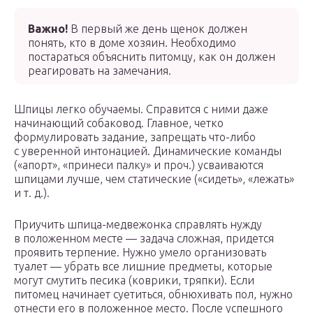
Важно!
В первый же день щенок должен
понять, кто в доме хозяин. Необходимо
постараться объяснить питомцу, как он должен
реагировать на замечания.
Шпицы легко обучаемы. Справится с ними даже
начинающий собаковод. Главное, четко
формулировать задание, запрещать что-либо
с уверенной интонацией. Динамические команды
(«апорт», «принеси палку» и проч.) усваиваются
шпицами лучше, чем статические («сидеть», «лежать»
и т. д.).
Приучить шпица-медвежонка справлять нужду
в положенном месте — задача сложная, придется
проявить терпение. Нужно умело организовать
туалет — убрать все лишние предметы, которые
могут смутить песика (коврики, тряпки). Если
питомец начинает суетиться, обнюхивать пол, нужно
отнести его в положенное место. После успешного