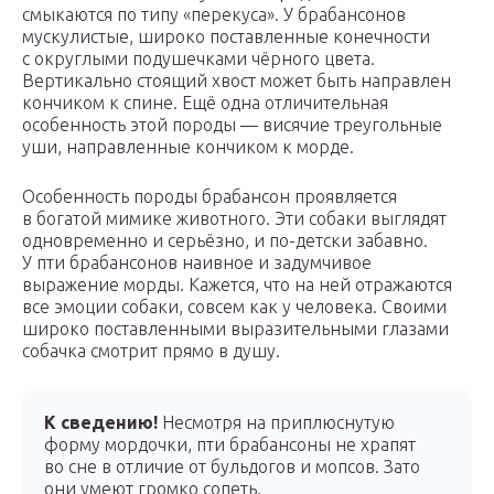
смыкаются по типу «перекуса». У брабансонов
мускулистые, широко поставленные конечности
с округлыми подушечками чёрного цвета.
Вертикально стоящий хвост может быть направлен
кончиком к спине. Ещё одна отличительная
особенность этой породы — висячие треугольные
уши, направленные кончиком к морде.
Особенность породы брабансон проявляется
в богатой мимике животного. Эти собаки выглядят
одновременно и серьёзно, и по-детски забавно.
У пти брабансонов наивное и задумчивое
выражение морды. Кажется, что на ней отражаются
все эмоции собаки, совсем как у человека. Своими
широко поставленными выразительными глазами
собачка смотрит прямо в душу.
К сведению!
Несмотря на приплюснутую
форму мордочки, пти брабансоны не храпят
во сне в отличие от бульдогов и мопсов. Зато
они умеют громко сопеть.