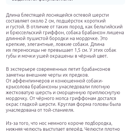
Длина блестящей лоснящейся остевой шерсти
составляет около 2 см, подшёрсток короткий
и густой. В отличие от таких пород, как бельгийский
и брюссельский гриффон, собака брабансон лишена
длинной пушистой бородки на мордочке. Это
крепкие, элегантные, ловкие собаки. Длина
их переносицы не превышает 1,5 см. У этих собак
губы и мочки ушей окрашены в чёрный цвет.
В экстерьере современных петит брабансонов
заметны внешние черты их предков.
От аффенпинчеров и конюшенной собаки-
крысолова брабансоны унаследовали плотную
жестковатую шерсть и сморщенную приплюснутую
мордочку. От чёрного мопса гриффонам достался
окрас гладкой шерсти. Круглая форма головы была
унаследована от той-спаниеля.
Из-за того, что нос немного короче подбородка,
нижняя челюсть выступает вперёд. Челюсти плотно