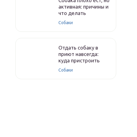
Собака плохо ест, но
активная: причины и
что делать
Собаки
Отдать собаку в
приют навсегда:
куда пристроить
Собаки