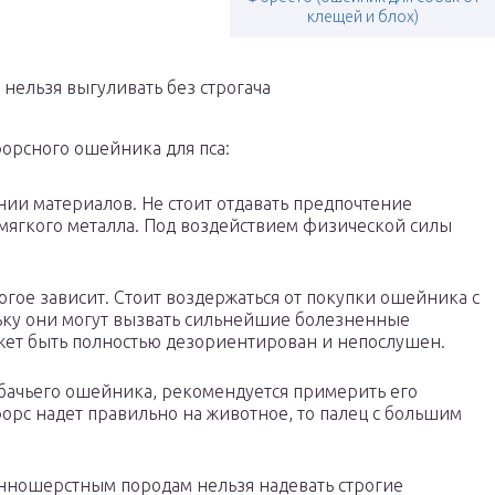
клещей и блох)
нельзя выгуливать без строгача
орсного ошейника для пса:
нии материалов. Не стоит отдавать предпочтение
 мягкого металла. Под воздействием физической силы
ое зависит. Стоит воздержаться от покупки ошейника с
ку они могут вызвать сильнейшие болезненные
ожет быть полностью дезориентирован и непослушен.
бачьего ошейника, рекомендуется примерить его
орс надет правильно на животное, то палец с большим
линношерстным породам нельзя надевать строгие