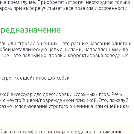
и в коем случае. Приобретать строгач необходимо только
аром, при выборе учитывать все правила и особенности
предназначение
огач или строгий ошейник – это разные названия одного и
 собой металлическую цепь с шипами, направленными во
ние – это полный контроль и корректировка поведения
 строгих ошейников для собак
акой аксессуар для дрессировки «сложных» псов. Речь
к с неустойчивой/поврежденной психикой. Это, пожалуй,
разно использование строгого ошейника или ошейника-
бывают о комфорте питомца и предлагают вниманию