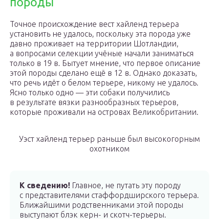
породы
Точное происхождение вест хайленд терьера
установить не удалось, поскольку эта порода уже
давно проживает на территории Шотландии,
а вопросами селекции учёные начали заниматься
только в 19 в. Бытует мнение, что первое описание
этой породы сделано ещё в 12 в. Однако доказать,
что речь идёт о белом терьере, никому не удалось.
Ясно только одно — эти собаки получились
в результате вязки разнообразных терьеров,
которые проживали на островах Великобритании.
Уэст хайленд терьер раньше был высокогорным
охотником
К сведению!
Главное, не путать эту породу
с представителями стаффордширского терьера.
Ближайшими родственниками этой породы
выступают блэк керн- и скотч-терьеры.