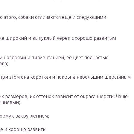
 этого, собаки отличаются еще и следующими
кже широкий и выпуклый череп с хорошо развитым
и ноздрями и пигментацией, ее цвет полностью
ова;
 при этом она короткая и покрыта небольшим шерстяным
х размеров, их оттенок зависит от окраса шерсти. Чаще
ричневый;
орму с закруглением;
е и хорошо развиты.