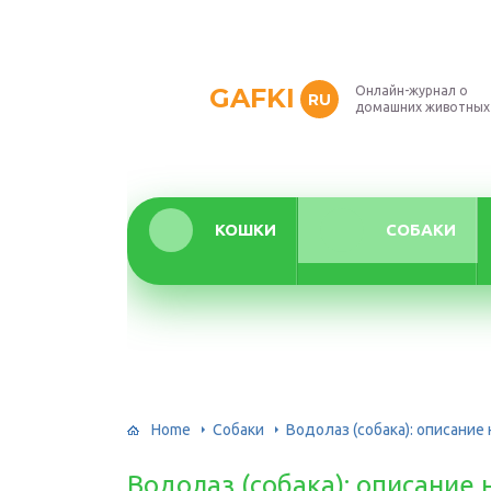
GAFKI
Онлайн-журнал о
RU
домашних животных
КОШКИ
СОБАКИ
Home
Собаки
Водолаз (собака): описани
Водолаз (собака): описани