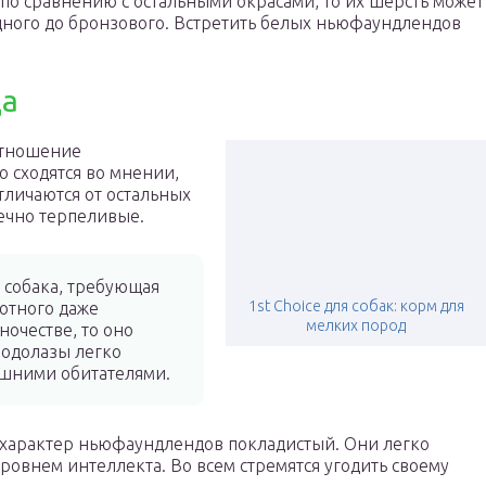
по сравнению с остальными окрасами, то их шерсть может
адного до бронзового. Встретить белых ньюфаундлендов
да
отношение
о сходятся во мнении,
тличаются от остальных
ечно терпеливые.
собака, требующая
1st Choice для собак: корм для
вотного даже
мелких пород
ночестве, то оно
Водолазы легко
ашними обитателями.
 характер ньюфаундлендов покладистый. Они легко
овнем интеллекта. Во всем стремятся угодить своему