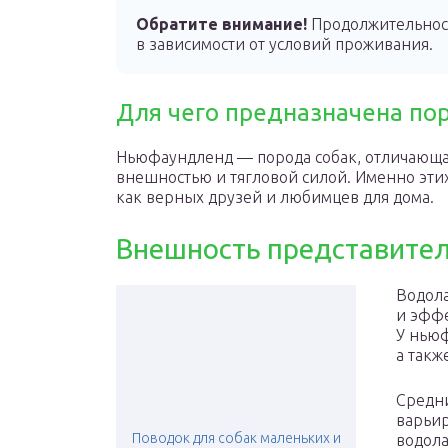
Обратите внимание!
Продолжительность
в зависимости от условий проживания.
Для чего предназначена по
Ньюфаундленд — порода собак, отличающа
внешностью и тягловой силой. Именно этих
как верных друзей и любимцев для дома.
Внешность представите
Водола
и эфф
У ньюф
а такж
Средни
варьир
Поводок для собак маленьких и
водола