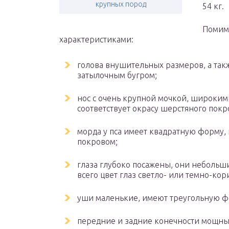
крупных пород
54 кг.
Помимо
характеристиками:
голова внушительных размеров, а та
затылочным бугром;
нос с очень крупной мочкой, широким
соответствует окрасу шерстяного покр
морда у пса имеет квадратную форму,
покровом;
глаза глубоко посажены, они небольши
всего цвет глаз светло- или темно-ко
уши маленькие, имеют треугольную ф
передние и задние конечности мощны