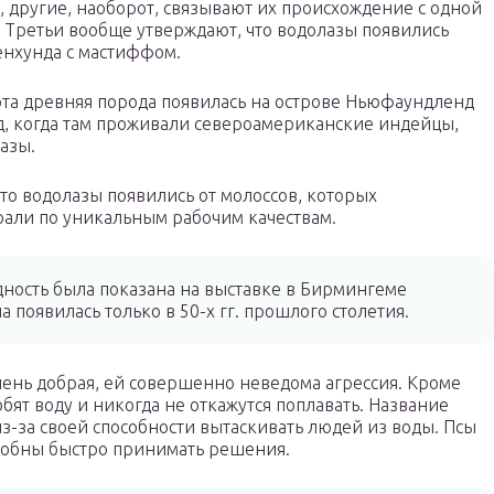
другие, наоборот, связывают их происхождение с одной
 Третьи вообще утверждают, что водолазы появились
енхунда с мастиффом.
эта древняя порода появилась на острове Ньюфаундленд
ад, когда там проживали североамериканские индейцы,
азы.
что водолазы появились от молоссов, которых
али по уникальным рабочим качествам.
дность была показана на выставке в Бирмингеме
на появилась только в 50-х гг. прошлого столетия.
чень добрая, ей совершенно неведома агрессия. Кроме
бят воду и никогда не откажутся поплавать. Название
-за своей способности вытаскивать людей из воды. Псы
особны быстро принимать решения.