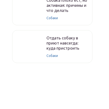
Собака плохо ест, но
активная: причины и
что делать
Собаки
Отдать собаку в
приют навсегда:
куда пристроить
Собаки