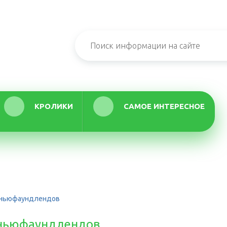
КРОЛИКИ
САМОЕ ИНТЕРЕСНОЕ
е ньюфаундлендов
е ньюфаундлендов