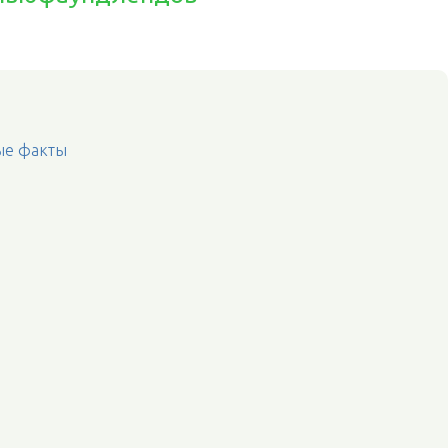
ые факты
а