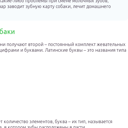
какие-либо проблемы при смене молочных зубов,
нар заводит зубную карту собаки, лечит домашнего
обаки
зни получают второй – постоянный комплект жевательных
ифрами и буквами. Латинские буквы – это названия типа
т количество элементов, буква – их тип, называется
е, в котором зубы расположены в пасти.