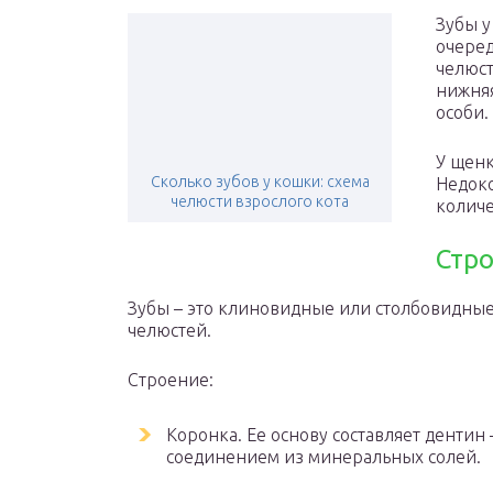
Зубы у
очеред
челюст
нижняя
особи.
У щенк
Сколько зубов у кошки: схема
Недоко
челюсти взрослого кота
количе
Стр
Зубы – это клиновидные или столбовидные
челюстей.
Строение:
Коронка. Ее основу составляет дентин
соединением из минеральных солей.