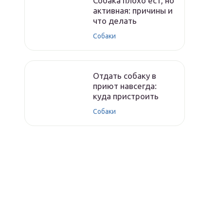
Собака плохо ест, но
активная: причины и
что делать
Собаки
Отдать собаку в
приют навсегда:
куда пристроить
Собаки