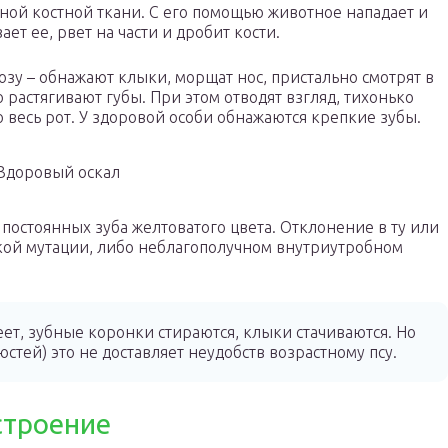
чной костной ткани. С его помощью животное нападает и
ет ее, рвет на части и дробит кости.
озу – обнажают клыки, морщат нос, пристально смотрят в
о растягивают губы. При этом отводят взгляд, тихонько
во весь рот. У здоровой особи обнажаются крепкие зубы.
Здоровый оскал
 постоянных зуба желтоватого цвета. Отклонение в ту или
ской мутации, либо неблагополучном внутриутробном
еет, зубные коронки стираются, клыки стачиваются. Но
тей) это не доставляет неудобств возрастному псу.
 строение