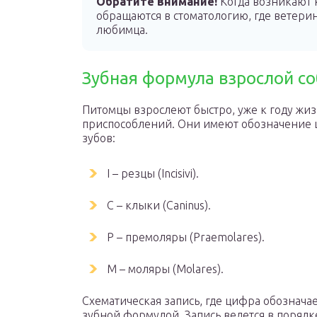
Обратите внимание!
Когда возникают 
обращаются в стоматологию, где ветери
любимца.
Зубная формула взрослой с
Питомцы взрослеют быстро, уже к году жи
приспособлений. Они имеют обозначение ц
зубов:
I – резцы (Incisivi).
C – клыки (Caninus).
P – премоляры (Praemolares).
M – моляры (Molares).
Схематическая запись, где цифра обозначае
зубной формулой. Запись ведется в порядк