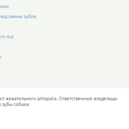
роки
риод смены зубов
го пса
к
т жевательного аппарата. Ответственные владельцы
и зубы собаки.
и