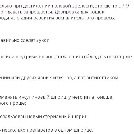
лько при достижении половой зрелости, это где-то с 7-9
зон давать запрещается. Дозировка для кошек
ходя из стадии развития воспалительного процесса
равильно сделать укол
но или внутримышечно, тогда стоит соблюдать некоторые
ний или других явных изъянов, а вот антисептиком
менять инсулиновый шприц, у него игла тоньше,
ного проще;
использован новый стерильный шприц;
 несколько препаратов в одном шприце.