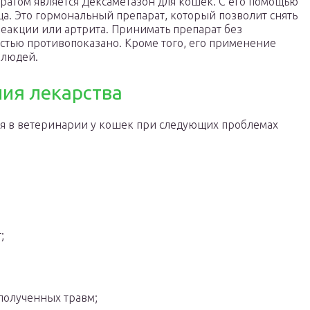
атом является Дексаметазон для кошек. С его помощью
а. Это гормональный препарат, который позволит снять
реакции или артрита. Принимать препарат без
стью противопоказано. Кроме того, его применение
 людей.
ия лекарства
ся в ветеринарии у кошек при следующих проблемах
;
 полученных травм;