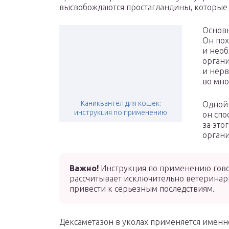
высвобождаются простагландины, которые 
Основн
Он пох
и необ
органи
и нерв
во мно
Каниквантел для кошек:
Одной 
инструкция по применению
он спо
за это
органи
Важно!
Инструкция по применению говор
рассчитывает исключительно ветеринар
привести к серьезным последствиям.
Дексаметазон в уколах применяется именно