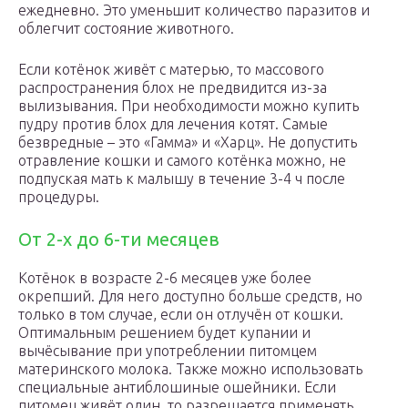
ежедневно. Это уменьшит количество паразитов и
облегчит состояние животного.
Если котёнок живёт с матерью, то массового
распространения блох не предвидится из-за
вылизывания. При необходимости можно купить
пудру против блох для лечения котят. Самые
безвредные – это «Гамма» и «Харц». Не допустить
отравление кошки и самого котёнка можно, не
подпуская мать к малышу в течение 3-4 ч после
процедуры.
От 2-х до 6-ти месяцев
Котёнок в возрасте 2-6 месяцев уже более
окрепший. Для него доступно больше средств, но
только в том случае, если он отлучён от кошки.
Оптимальным решением будет купании и
вычёсывание при употреблении питомцем
материнского молока. Также можно использовать
специальные антиблошиные ошейники. Если
питомец живёт один, то разрешается применять