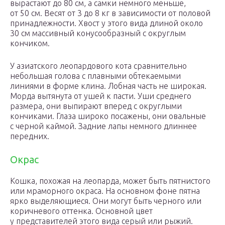
вырастают до 80 см, а самки немного меньше,
от 50 см. Весят от 3 до 8 кг в зависимости от половой
принадлежности. Хвост у этого вида длиной около
30 см массивный конусообразный с округлым
кончиком.
У азиатского леопардового кота сравнительно
небольшая голова с плавными обтекаемыми
линиями в форме клина. Лобная часть не широкая.
Морда вытянута от ушей к пасти. Уши среднего
размера, они выпирают вперед с округлыми
кончиками. Глаза широко посажены, они овальные
с черной каймой. Задние лапы немного длиннее
передних.
Окрас
Кошка, похожая на леопарда, может быть пятнистого
или мраморного окраса. На основном фоне пятна
ярко выделяющиеся. Они могут быть черного или
коричневого оттенка. Основной цвет
у представителей этого вида серый или рыжий.