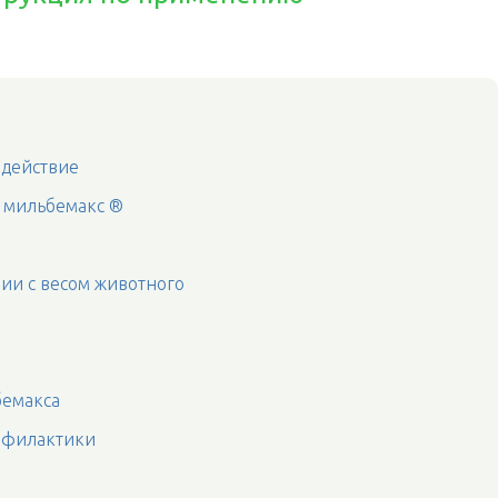
 действие
 мильбемакс ®
вии с весом животного
бемакса
офилактики