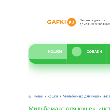
GAFKI
Онлайн-журнал о
RU
домашних животных
КОШКИ
СОБАКИ
Home
Кошки
Мильбемакс для кошек: инс
Мильбемакс для кошек: инс