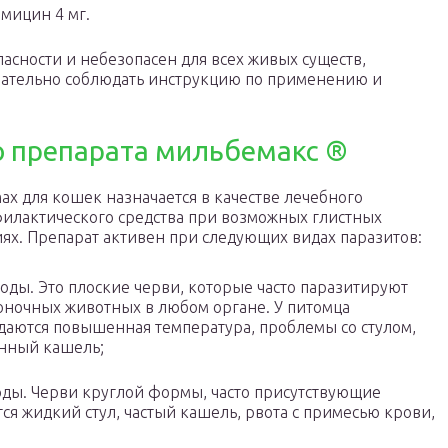
емицин 4 мг.
пасности и небезопасен для всех живых существ,
мательно соблюдать инструкцию по применению и
ю препарата мильбемакс
®
ax для кошек назначается в качестве лечебного
илактического средства при возможных глистных
ях. Препарат активен при следующих видах паразитов:
оды. Это плоские черви, которые часто паразитируют
оночных животных в любом органе. У питомца
аются повышенная температура, проблемы со стулом,
нный кашель;
ды. Черви круглой формы, часто присутствующие
ся жидкий стул, частый кашель, рвота с примесью крови,