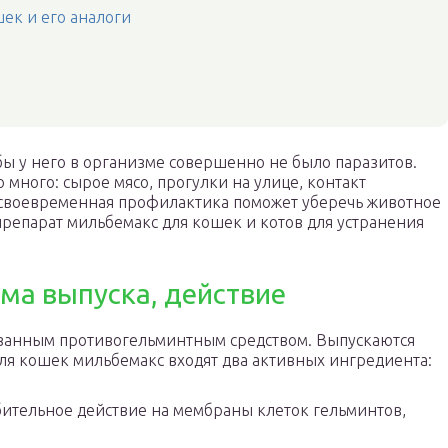
ек и его аналоги
бы у него в организме совершенно не было паразитов.
много: сырое мясо, прогулки на улице, контакт
своевременная профилактика поможет уберечь животное
препарат мильбемакс для кошек и котов для устранения
рма выпуска, действие
ванным противогельминтным средством. Выпускаются
для кошек мильбемакс входят два активных ингредиента:
бительное действие на мембраны клеток гельминтов,