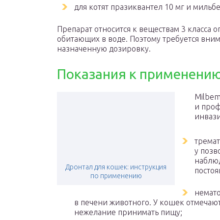
для котят празиквантел 10 мг и мильб
Препарат относится к веществам 3 класса о
обитающих в воде. Поэтому требуется вни
назначенную дозировку.
Показания к применени
Milbem
и проф
инвази
тремат
у позв
наблюд
Дронтал для кошек: инструкция
постоя
по применению
немато
в печени животного. У кошек отмечают
нежелание принимать пищу;