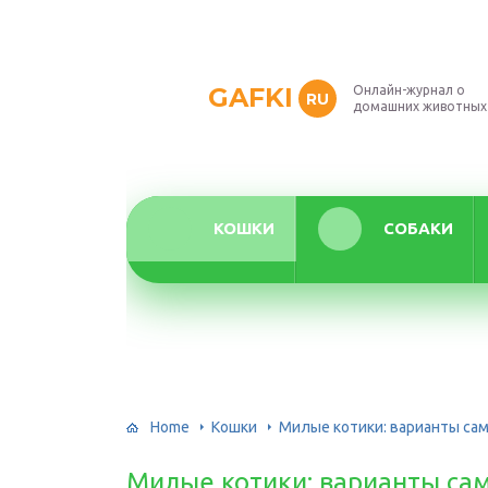
GAFKI
Онлайн-журнал о
RU
домашних животных
КОШКИ
СОБАКИ
Home
Кошки
Милые котики: варианты са
Милые котики: варианты са