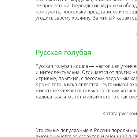
ее прелестной. Персидские мурлыки облад
приручить, поскольку представители поро
угодить своему хозяину. За милый характе
П
Русская голубая
Русская голубая кошка — настоящая утонче
и интеллектуальна. Отличается от других 
игривые, прыткие, с веселым задорным хар
Кроме того, киска является неутомимой охо
животные являются только со своим хозяева
жаловаться, что этот милый котенок так см
Котята русско
Это самые популярные в России породы мил
высоко ценятся за характер и внешний ви