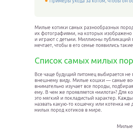
Примеры ухода за котом, чтобы он о
Милые котики самых разнообразных пород 
их фотографиями, на которых изображено т
и играют с детьми. Миллионы публикаций п
мечтает, чтобы в его семье появились таки
Список самых милых по
Все чаще будущий питомец выбирается не п
внешнему виду. Милые кошки — самые вос
внимательно изучает все породы, подбирая
ему. В чем же проявляется «милота»? Для 
это мягкий и покладистый характер. Кажд
назвать какую-то кошечку или котенка не 
милых пород котиков в мире.
Милые 