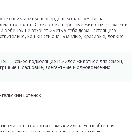
оне своим ярким леопардовым окрасом. Глаза
тистого цвета. Это короткошерстные животные с мягкой
й ребенок не захочет иметь у себя дома настоящего
ствительно, кошки эти очень милые, красивые, ловкие
нок — самое подходящее и милое животное для семей,
 игривые и ласковые, элегантные и одновременно
нгальский котенок
ий считается одной из самых милых. Ее необычная
е круглые глазки и пушистая шерстка делают