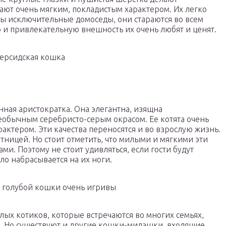
ают очень мягким, покладистым характером. Их легко
ды исключительные домоседы, они стараются во всем
р и привлекательную внешность их очень любят и ценят.
ерсидская кошка
нная аристократка. Она элегантна, изящна
необычным серебристо-серым окрасом. Ее котята очень
актером. Эти качества переносятся и во взрослую жизнь.
тницей. Но стоит отметить, что милыми и мягкими эти
ми. Поэтому не стоит удивляться, если гости будут
ело набрасывается на их ноги.
й голубой кошки очень игривы
ых котиков, которые встречаются во многих семьях,
д. Но существуют и другие кошки-милашки, входящие