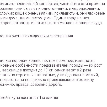
апоминают сложенный конвертик, чаще всего они прижаты
бразным: они бывают и однотонными, и черепаховыми,
слоухих кошек очень мягкий, покладистый, они ласковые
угими домашними питомцами. Один взгляд на них
орее потрогать и потискать это мягкое плюшевое чудо.
кошка очень покладистая и своенравная
милым породам кошек, но, тем не менее, именно эта
Основные особенности представителей породы — их рост
 вес самцов доходит до 15 кг, самки весят в 2 раза
остаточно серьезные животные, у них довольно милый,
отзываются на нее, сильно привязываются к хозяину
естижно, правда, довольно дорого.
мейн-куна достигает 1 м длины