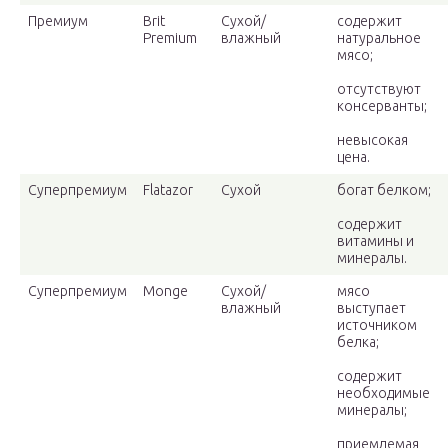
Премиум
Brit
Сухой/
содержит
Premium
влажный
натуральное
мясо;
отсутствуют
консерванты;
невысокая
цена.
Суперпремиум
Flatazor
Сухой
богат белком;
содержит
витамины и
минералы.
Суперпремиум
Monge
Сухой/
мясо
влажный
выступает
источником
белка;
содержит
необходимые
минералы;
приемлемая