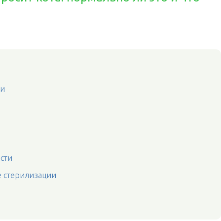
ии
сти
е стерилизации