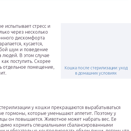
е испытывает стресс и
олько через несколько
онного дискомфорта
рапается, кусается,
юбой шум и поведение
людей. В этом случае
 как поступить. Скорее
ть отдельное помещение,
Кошка после стерилизации: уход
ит.
в домашних условиях
стерилизации у кошки прекращаются вырабатываться
е гормоны, которые уменьшают аппетит. Поэтому у
цы он повышается. Животное может набрать вес. Ее
одимо кормить специальными сбалансированными
и и обязательно контролировать объем пищи, потому что