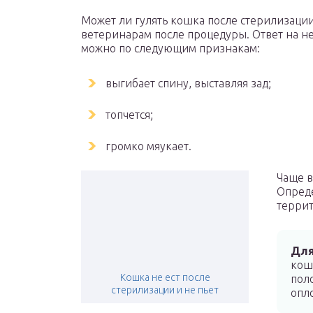
Может ли гулять кошка после стерилизации
ветеринарам после процедуры. Ответ на не
можно по следующим признакам:
выгибает спину, выставляя зад;
топчется;
громко мяукает.
Чаще в
Опреде
террит
Для
кош
Кошка не ест после
пол
стерилизации и не пьет
опл