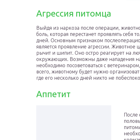
Агрессия питомца
Выйдя из наркоза после операции, животно
боль, которая перестанет проявлять себя т
дней. Основным признаком послеопераци
является проявление агрессии. Животное ца
рычит и шипит. Оно остро реагирует на л
окружающих. Возможны даже нападения на 
необходимо посоветоваться с ветеринаром,
всего, животному будет нужно организова
где его несколько дней никто не побеспоко
Аппетит
После 
половы
питоми
необх
кормам