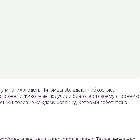
у многих людей. Питомцы обладают гибкостью,
особности животные получили благодаря своему строению
кошки полезно каждому хозяину, который заботится о
зообмен и доставлять кислород в ткани. Также через них