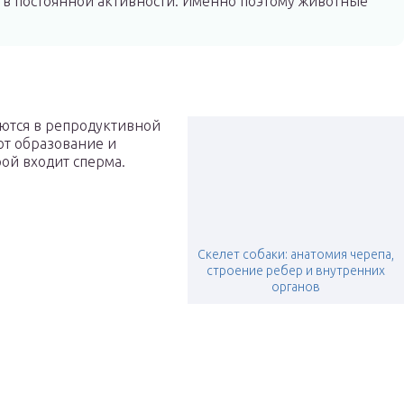
 в постоянной активности. Именно поэтому животные
ются в репродуктивной
ют образование и
рой входит сперма.
Скелет собаки: анатомия черепа,
строение ребер и внутренних
органов