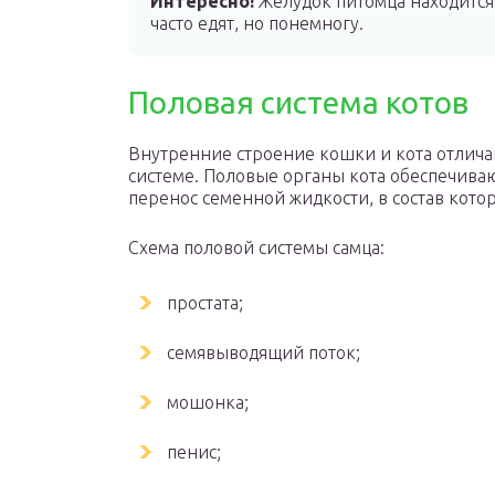
Интересно!
Желудок питомца находится
часто едят, но понемногу.
Половая система котов
Внутренние строение кошки и кота отлича
системе. Половые органы кота обеспечива
перенос семенной жидкости, в состав кото
Схема половой системы самца:
простата;
семявыводящий поток;
мошонка;
пенис;