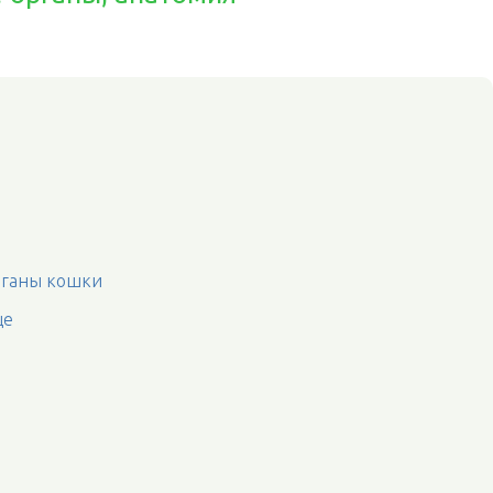
рганы кошки
це