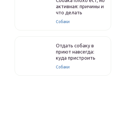
Собака плохо ест, но
активная: причины и
что делать
Собаки
Отдать собаку в
приют навсегда:
куда пристроить
Собаки