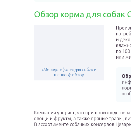
Обзор корма для собак C
Произв
потреб
и деко
влажно
по 100
или ми
«Мерадог» (корм для собак и
щенков): обзор
Обр
инф
пор
осо
Компания уверяет, что при производстве к
овощи и фрукты, а также пряные травы, в
В ассортименте собачьих консервов Цезарь