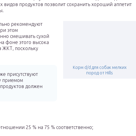
х видов продуктов позволит сохранить хороший аппетит
ы.
ельно рекомендуют
при этом
енно смешивать сухой
на фоне этого высока
в ЖКТ, поскольку
.
Корм d/d для собак мелких
пород от Hills
же присутствуют
ду приемом
 продуктов должен
отношении 25 % на 75 % соответственно;