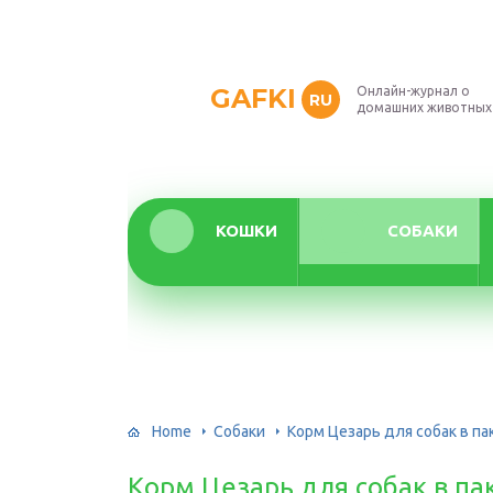
GAFKI
Онлайн-журнал о
RU
домашних животных
КОШКИ
СОБАКИ
Home
Собаки
Корм Цезарь для собак в па
Корм Цезарь для собак в па