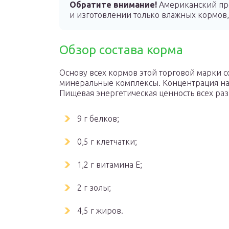
Обратите внимание!
Американский про
и изготовлении только влажных кормов, 
Обзор состава корма
Основу всех кормов этой торговой марки с
минеральные комплексы. Концентрация нату
Пищевая энергетическая ценность всех раз
9 г белков;
0,5 г клетчатки;
1,2 г витамина Е;
2 г золы;
4,5 г жиров.