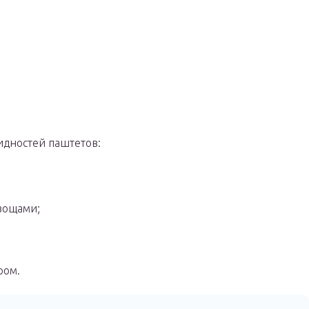
идностей паштетов:
вощами;
ром.