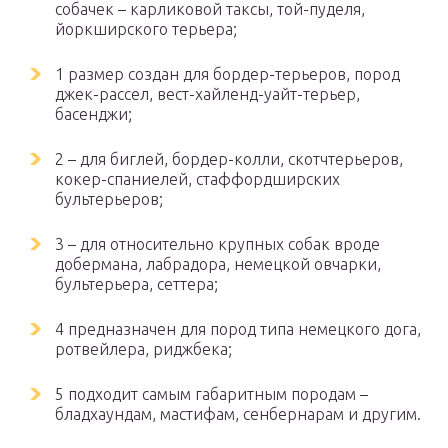
собачек – карликовой таксы, той-пуделя,
йоркширского терьера;
1 размер создан для бордер-терьеров, пород
джек-рассел, вест-хайленд-уайт-терьер,
басенджи;
2 – для биглей, бордер-колли, скотчтерьеров,
кокер-спаниелей, стаффордширских
бультерьеров;
3 – для относительно крупных собак вроде
добермана, лабрадора, немецкой овчарки,
бультерьера, сеттера;
4 предназначен для пород типа немецкого дога,
ротвейлера, риджбека;
5 подходит самым габаритным породам –
бладхаундам, мастифам, сенбернарам и другим.