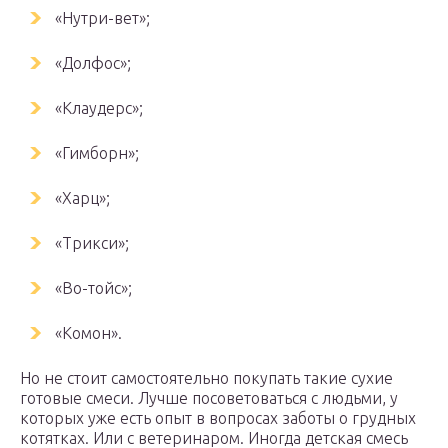
«Нутри-вет»;
«Долфос»;
«Клаудерс»;
«Гимборн»;
«Харц»;
«Трикси»;
«Во-тойс»;
«Комон».
Но не стоит самостоятельно покупать такие сухие
готовые смеси. Лучше посоветоваться с людьми, у
которых уже есть опыт в вопросах заботы о грудных
котятках. Или с ветеринаром. Иногда детская смесь