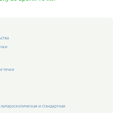
ьства
ечки
я течки
 лапароскопическая и стандартная