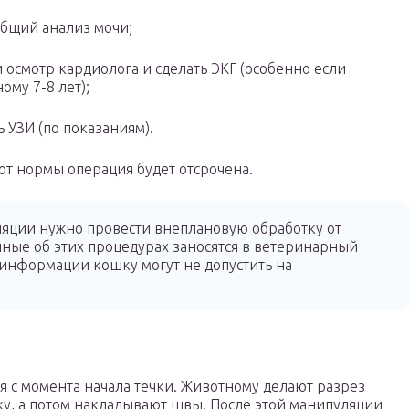
общий анализ мочи;
 осмотр кардиолога и сделать ЭКГ (особенно если
ому 7-8 лет);
ь УЗИ (по показаниям).
т нормы операция будет отсрочена.
яции нужно провести внеплановую обработку от
нные об этих процедурах заносятся в ветеринарный
 информации кошку могут не допустить на
я с момента начала течки. Животному делают разрез
ку, а потом накладывают швы. После этой манипуляции