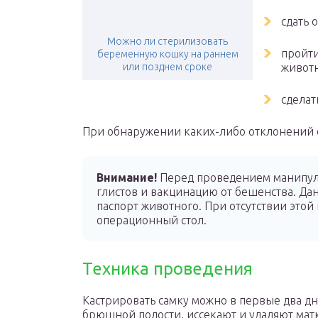
сдать 
Можно ли стерилизовать
пройти
беременную кошку на раннем
или позднем сроке
животн
сделат
При обнаружении каких-либо отклонений о
Внимание!
Перед проведением манипул
глистов и вакцинацию от бешенства. Да
паспорт животного. При отсутствии этой
операционный стол.
Техника проведения
Кастрировать самку можно в первые два дн
брюшной полости, иссекают и удаляют мат