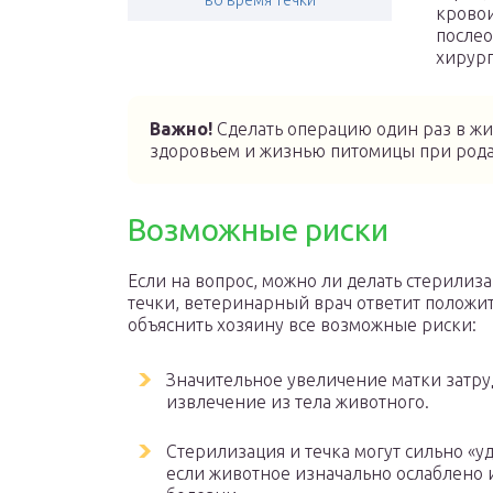
во время течки
кровои
после
хирург
Важно!
Сделать операцию один раз в жи
здоровьем и жизнью питомицы при рода
Возможные риски
Если на вопрос, можно ли делать стерилиз
течки, ветеринарный врач ответит положит
объяснить хозяину все возможные риски:
Значительное увеличение матки затру
извлечение из тела животного.
Стерилизация и течка могут сильно «у
если животное изначально ослаблено