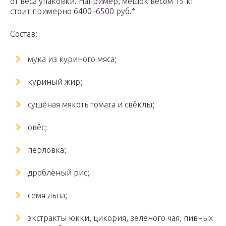
от веса упаковки. Например, мешок весом 15 кг
стоит примерно 6400–6500 руб.*
Состав:
мука из куриного мяса;
куриный жир;
сушёная мякоть томата и свёклы;
овёс;
перловка;
дроблёный рис;
семя льна;
экстракты юкки, цикория, зелёного чая, пивных