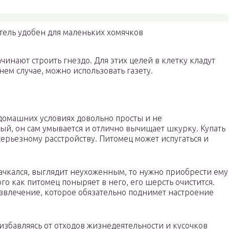
ель удобен для маленьких хомячков
инают строить гнездо. Для этих целей в клетку кладут
ем случае, можно использовать газету.
 домашних условиях довольно просты и не
ый, он сам умывается и отлично вычищает шкурку. Купать
серьезному расстройству. Питомец может испугаться и
пачкался, выглядит неухоженным, то нужно приобрести ему
го как питомец поныряет в него, его шерсть очистится.
азвлечение, которое обязательно поднимет настроение
избавляясь от отходов жизнедеятельности и кусочков