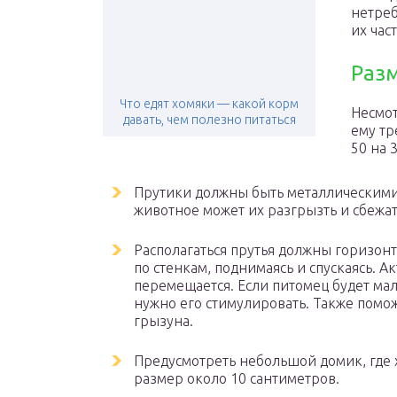
нетреб
их час
Раз
Что едят хомяки — какой корм
Несмот
давать, чем полезно питаться
ему тр
50 на 
Прутики должны быть металлическими.
животное может их разгрызть и сбежат
Располагаться прутья должны горизонта
по стенкам, поднимаясь и спускаясь. А
перемещается. Если питомец будет мал
нужно его стимулировать. Также поможе
грызуна.
Предусмотреть небольшой домик, где х
размер около 10 сантиметров.