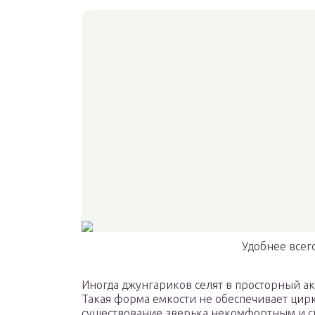
Удобнее всег
Иногда джунгариков селят в просторный а
Такая форма емкости не обеспечивает цирку
существование зверька некомфортным и с