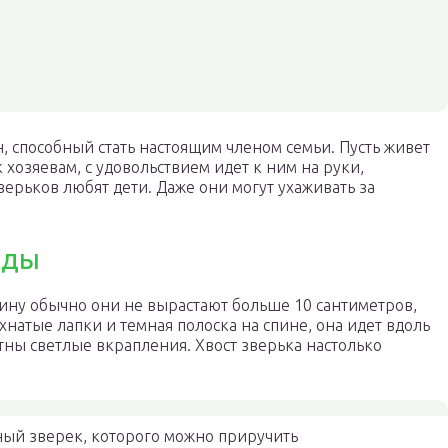
 способный стать настоящим членом семьи. Пусть живет
 хозяевам, с удовольствием идет к ним на руки,
верьков любят дети. Даже они могут ухаживать за
оды
лину обычно они не вырастают больше 10 сантиметров,
охнатые лапки и темная полоска на спине, она идет вдоль
тны светлые вкрапления. Хвост зверька настолько
ый зверек, которого можно приручить