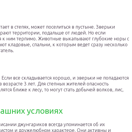
ает в степях, может поселиться в пустыне. Зверьки
бирают территории, подальше от людей. Но если
тся к ним терпимо. Животные выкапывают глубокие норы с
ют кладовые, спальни, к которым ведет сразу несколько
атель.
 Если все складывается хорошо, и зверьки не попадаются
в возрасте 3 лет. Для степных жителей опасность
ятся ближе к лесу, то могут стать добычей волков, лис,
машних условиях
исании джунгариков всегда упоминается об их
истом и дружелюбном характере. Они активны и