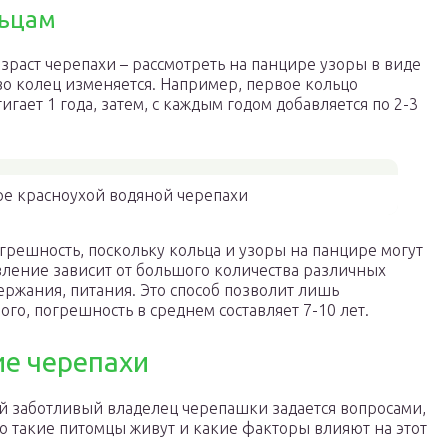
льцам
зраст черепахи – рассмотреть на панцире узоры в виде
тво колец изменяется. Например, первое кольцо
гает 1 года, затем, с каждым годом добавляется по 2-3
ре красноухой водяной черепахи
грешность, поскольку кольца и узоры на панцире могут
явление зависит от большого количества различных
ержания, питания. Это способ позволит лишь
го, погрешность в среднем составляет 7-10 лет.
ие черепахи
 заботливый владелец черепашки задается вопросами,
о такие питомцы живут и какие факторы влияют на этот