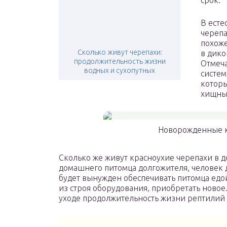
срок.
В есте
черепа
похоже
Сколько живут черепахи:
в дико
продолжительность жизни
Отмеча
водных и сухопутных
систем
которы
хищны
Новорожденные к
Сколько же живут красноухие черепахи в 
домашнего питомца долгожителя, человек до
будет вынужден обеспечивать питомца едой
из строя оборудования, приобретать новое
уходе продолжительность жизни рептилий в