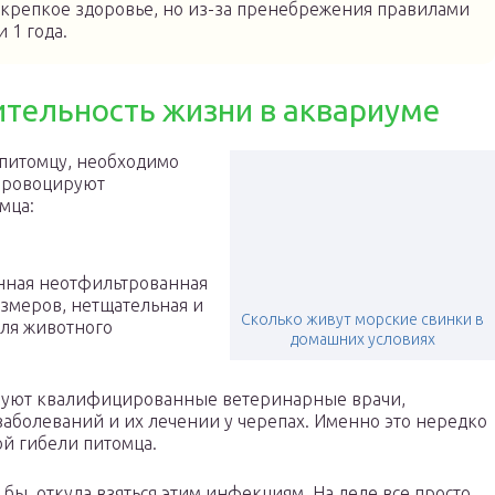
репкое здоровье, но из-за пренебрежения правилами
 1 года.
тельность жизни в аквариуме
 питомцу, необходимо
 провоцируют
мца:
енная неотфильтрованная
змеров, нетщательная и
Сколько живут морские свинки в
для животного
домашних условиях
твуют квалифицированные ветеринарные врачи,
аболеваний и их лечении у черепах. Именно это нередко
й гибели питомца.
ы, откуда взяться этим инфекциям. На деле все просто,