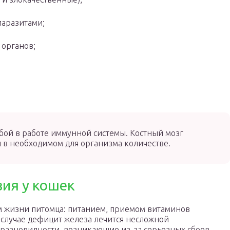
паразитами;
 органов;
.
бой в работе иммунной системы. Костный мозг
 в необходимом для организма количестве.
ия у кошек
м жизни питомца: питанием, приемом витаминов
 случае дефицит железа лечится несложной
разновидности, возникающие из-за серьезных сбоев