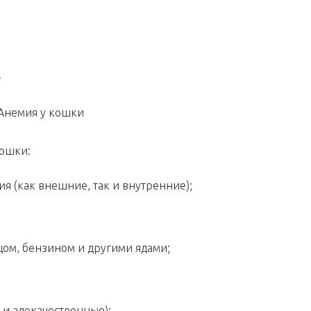
.
Анемия у кошки
кошки:
я (как внешние, так и внутренние);
цом, бензином и другими ядами;
и злокачественные);