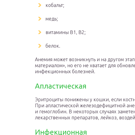
кобальт;
медь;
витамины В1, В2;
белок.
Анемия может возникнуть и на другом этап
материалом», но его не хватает для обновл
инфекционных болезней.
Апластическая
Эритроциты понижены у кошки, если костн
При апластической железодефицитной ане
и гемоглобин. В некоторых случаях замет
лекарственных препаратов, лейкоз, воздей
Инфекционная