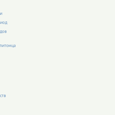
ми
риод
одов
 питомца
ств