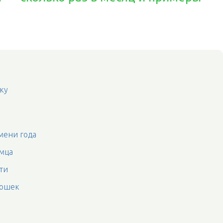
ку
мени года
омца
ти
кошек