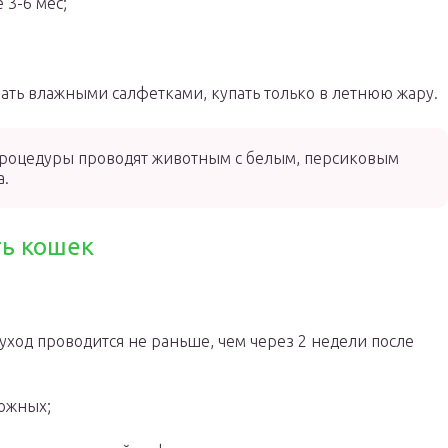
3-6 мес;
ть влажными салфетками, купать только в летнюю жару.
процедуры проводят животным с белым, персиковым
а.
ть кошек
уход проводится не раньше, чем через 2 недели после
кожных;