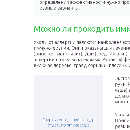
определения эффективности нужно про
разные варианты.
Можно ли проходить им
Уколы от аллергии являются наиболее час
иммунотерапии. Они показаны для лечения
(рино-конъюнктивит), уши (средний отит), 
аллергии на укусы насекомых. Уколы эфф
включая деревья, траву, сорняки, плесень
Экстра
руки. 
чаще) 
делают
может 
Уколы
Отдать кошку в приют: куда
Привив
отдать котят навсегда
реакци