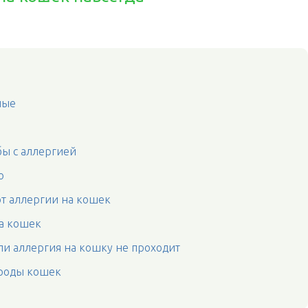
ные
ы с аллергией
ю
т аллергии на кошек
на кошек
сли аллергия на кошку не проходит
ороды кошек