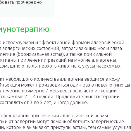
бовать поочередно
мунотерапию
то используемой и эффективной формой аллергической
 аллергических состояний, затрагивающих нос и глаза
легкие (бронхиальная астма), а также при сильной
ективны при лечении реакций на многие аллергены,
, домашнюю пыль, перхоть животных, укусы насекомых.
кт небольшого количества аллергена вводится в кожу
Инъекция может производиться один раз в неделю (иногда
в течение примерно 7 месяцев, после чего инъекции
ся каждые 2 —4 недели. Продолжительность терапии
составлять от 3 до 5 лет, иногда дольше.
 эффективны при лечении аллергической астмы.
ки от аллергии могут помочь облегчить аллергические
и, которые вызывают приступы астмы, тем самым улучшая