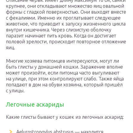
Описание червя: имеет длину максимум 10 см, самки
крупнее, они откладывают множество яиц овальной
формы с гладкой поверхностью. Они выходят вместе
с фекалиями. Именно их проглатывает следующее
животное, что приводит к запуску жизненного цикла
внутри кишечника. Через слизистую оболочку
паразит начинает пить кровь. Когда он достигает
половой зрелости, происходит повторное отложение
яиц.
Многие хозяева питомцев интересуются, могут ли
быть глисты у домашней кошки. Заражение вполне
может произойти, если питомца часто выгуливают
на улице, при этом контролируют слабо. Также яйца
попадают в дом на обуви хозяина, который пришёл
с улицы.
Легочные аскариды
Какие глисты бывают у кошек из легочных аскарид:
Aelurostrongylus abstrusus — находится