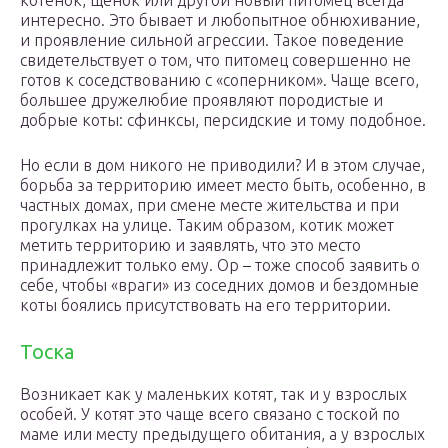
котенок, щенок или другой новый питомец всегда
интересно. Это бывает и любопытное обнюхивание,
и проявление сильной агрессии. Такое поведение
свидетельствует о том, что питомец совершенно не
готов к соседствованию с «соперником». Чаще всего,
большее дружелюбие проявляют породистые и
добрые коты: сфинксы, персидские и тому подобное.
Но если в дом никого не приводили? И в этом случае,
борьба за территорию имеет место быть, особенно, в
частных домах, при смене месте жительства и при
прогулках на улице. Таким образом, котик может
метить территорию и заявлять, что это место
принадлежит только ему. Ор – тоже способ заявить о
себе, чтобы «враги» из соседних домов и бездомные
коты боялись присутствовать на его территории.
Тоска
Возникает как у маленьких котят, так и у взрослых
особей. У котят это чаще всего связано с тоской по
маме или месту предыдущего обитания, а у взрослых