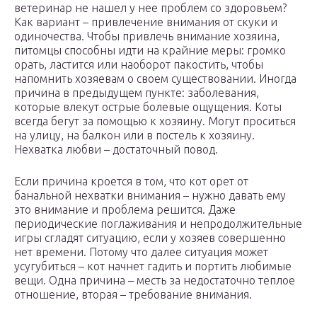
ветеринар не нашел у нее проблем со здоровьем?
Как вариант – привлечение внимания от скуки и
одиночества. Чтобы привлечь внимание хозяина,
питомцы способны идти на крайние меры: громко
орать, ластится или наоборот пакостить, чтобы
напомнить хозяевам о своем существовании. Иногда
причина в предыдущем пункте: заболевания,
которые влекут острые болевые ощущения. Коты
всегда бегут за помощью к хозяину. Могут проситься
на улицу, на балкон или в постель к хозяину.
Нехватка любви – достаточный повод.
Если причина кроется в том, что кот орет от
банальной нехватки внимания – нужно давать ему
это внимание и проблема решится. Даже
периодические поглаживания и непродолжительные
игры сгладят ситуацию, если у хозяев совершенно
нет времени. Потому что далее ситуация может
усугубиться – кот начнет гадить и портить любимые
вещи. Одна причина – месть за недостаточно теплое
отношение, вторая – требование внимания.