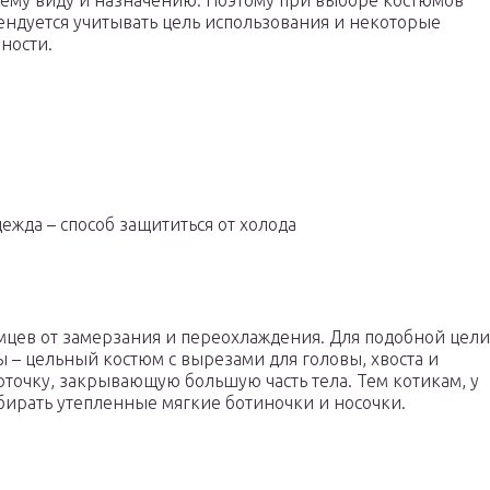
му виду и назначению. Поэтому при выборе костюмов
ндуется учитывать цель использования и некоторые
ности.
ежда – способ защититься от холода
цев от замерзания и переохлаждения. Для подобной цели
– цельный костюм с вырезами для головы, хвоста и
точку, закрывающую большую часть тела. Тем котикам, у
бирать утепленные мягкие ботиночки и носочки.