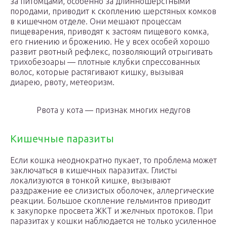
за питомцами, особенно за длинношерстными
породами, приводит к скоплению шерстяных комков
в кишечном отделе. Они мешают процессам
пищеварения, приводят к застоям пищевого комка,
его гниению и брожению. Не у всех особей хорошо
развит рвотный рефлекс, позволяющий отрыгивать
трихобезоары — плотные клубки спрессованных
волос, которые растягивают кишку, вызывая
диарею, рвоту, метеоризм.
Рвота у кота — признак многих недугов
Кишечные паразиты
Если кошка неоднократно пукает, то проблема может
заключаться в кишечных паразитах. Глисты
локализуются в тонкой кишке, вызывают
раздражение ее слизистых оболочек, аллергические
реакции. Большое скопление гельминтов приводит
к закупорке просвета ЖКТ и желчных протоков. При
паразитах у кошки наблюдается не только усиленное