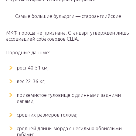
Самые большие бульдоги — староанглийские
МКФ порода не признана. Стандарт утвержден лишь
ассоциацией собаководов США.
Породные данные:
рост 40-51 см;
вес 22-36 кг;
приземистое туловище с длинными задними
лапами;
средних размеров голова;
средней длины морда с несильно обвислыми
губами;