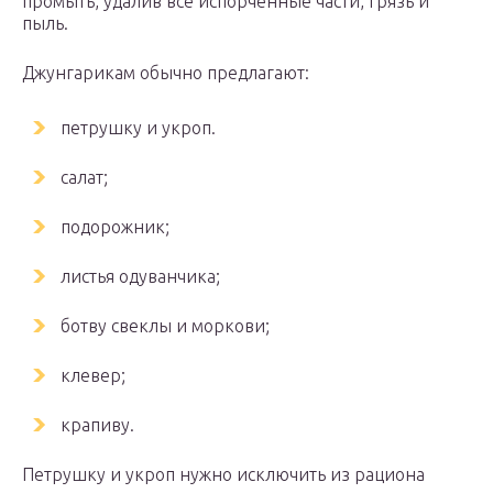
промыть, удалив все испорченные части, грязь и
пыль.
Джунгарикам обычно предлагают:
петрушку и укроп.
салат;
подорожник;
листья одуванчика;
ботву свеклы и моркови;
клевер;
крапиву.
Петрушку и укроп нужно исключить из рациона