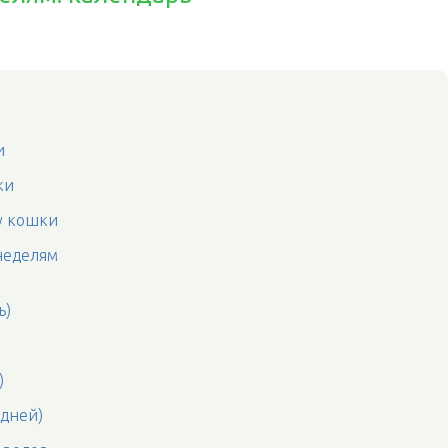
и
ки
у кошки
неделям
ь)
)
 дней)