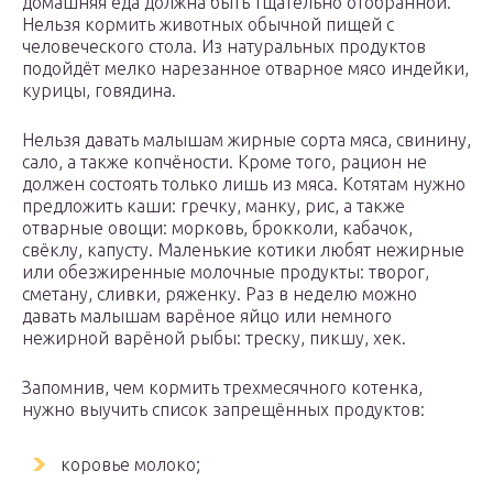
домашняя еда должна быть тщательно отобранной.
Нельзя кормить животных обычной пищей с
человеческого стола. Из натуральных продуктов
подойдёт мелко нарезанное отварное мясо индейки,
курицы, говядина.
Нельзя давать малышам жирные сорта мяса, свинину,
сало, а также копчёности. Кроме того, рацион не
должен состоять только лишь из мяса. Котятам нужно
предложить каши: гречку, манку, рис, а также
отварные овощи: морковь, брокколи, кабачок,
свёклу, капусту. Маленькие котики любят нежирные
или обезжиренные молочные продукты: творог,
сметану, сливки, ряженку. Раз в неделю можно
давать малышам варёное яйцо или немного
нежирной варёной рыбы: треску, пикшу, хек.
Запомнив, чем кормить трехмесячного котенка,
нужно выучить список запрещённых продуктов:
коровье молоко;