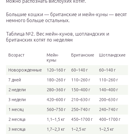
можно распознать вислоухих котят.
Большие кошки — британские и мейн-куны — весят
немного больше остальных.
Таблица №2. Вес мейн-кунов, шотландских и
британских котят по неделям
Возраст
Мейн-
Британские
Шотландские
куны
Новорожденные
120–160 г
60–140 г
60–140 г
7 дней
180–260 г
110–260 г
110–260 г
2 недели
280–360 г
150–400 г
140–400 г
3 недели
420–600 г
210–630 г
200–630 г
1 месяц
560–750 г
250–740 г
240–740 г
2 месяца
1,1–1,5 кг
450–1700 г
400–1700 г
3 месяца
1,7–2,3 кг
1–2,5 кг
1–2,5 кг