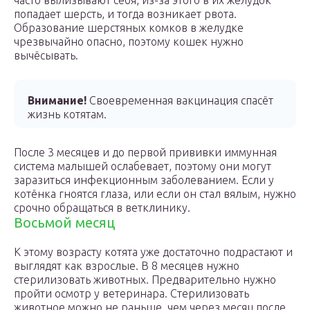
часто вылизывают себя, из-за этого в их желудок
попадает шерсть, и тогда возникает рвота.
Образование шерстяных комков в желудке
чрезвычайно опасно, поэтому кошек нужно
вычёсывать.
Внимание!
Своевременная вакцинация спасёт
жизнь котятам.
После 3 месяцев и до первой прививки иммунная
система малышей ослабевает, поэтому они могут
заразиться инфекционным заболеванием. Если у
котёнка гноятся глаза, или если он стал вялым, нужно
срочно обращаться в ветклинику.
Восьмой месяц
К этому возрасту котята уже достаточно подрастают и
выглядят как взрослые. В 8 месяцев нужно
стерилизовать животных. Предварительно нужно
пройти осмотр у ветеринара. Стерилизовать
животное можно не раньше, чем через месяц после