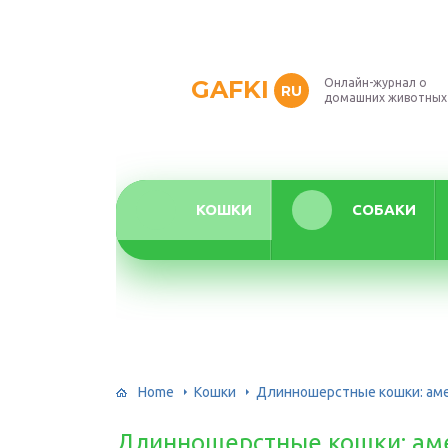
GAFKI
Онлайн-журнал о
RU
домашних животных
КОШКИ
СОБАКИ
Home
Кошки
Длинношерстные кошки: аме
Длинношерстные кошки: ам