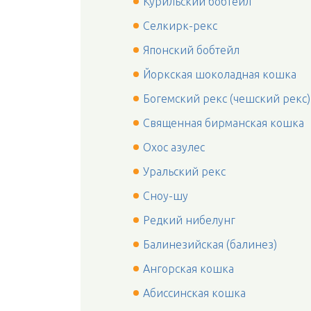
Курильский бобтейл
Селкирк-рекс
Японский бобтейл
Йоркская шоколадная кошка
Богемский рекс (чешский рекс)
Священная бирманская кошка
Охос азулес
Уральский рекс
Сноу-шу
Редкий нибелунг
Балинезийская (балинез)
Ангорская кошка
Абиссинская кошка