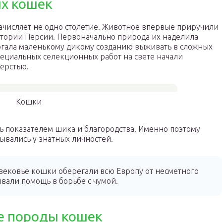
х кошек
числяет не одно столетие. Животное впервые приручили
ритории Персии. Первоначально природа их наделила
огала маленькому дикому созданию выживать в сложных
пециальных селекционных работ на свете начали
ерстью.
Кошки
ь показателем шика и благородства. Именно поэтому
ывались у знатных личностей.
ековье кошки оберегали всю Европу от несметного
вали помощь в борьбе с чумой.
е породы кошек