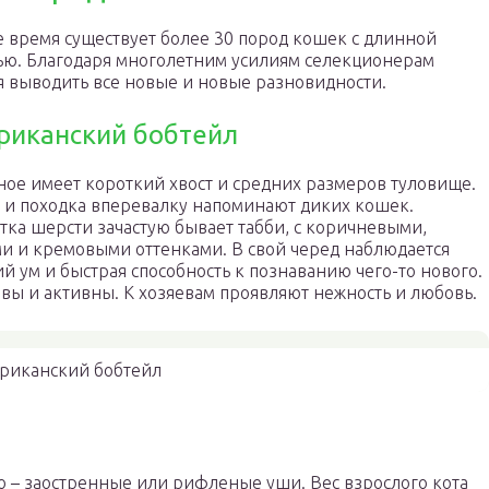
 время существует более 30 пород кошек с длинной
ю. Благодаря многолетним усилиям селекционерам
я выводить все новые и новые разновидности.
риканский бобтейл
ое имеет короткий хвост и средних размеров туловище.
 и походка вперевалку напоминают диких кошек.
тка шерсти зачастую бывает табби, с коричневыми,
 и кремовыми оттенками. В свой черед наблюдается
й ум и быстрая способность к познаванию чего-то нового.
вы и активны. К хозяевам проявляют нежность и любовь.
риканский бобтейл
 – заостренные или рифленые уши. Вес взрослого кота