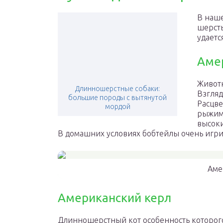
В наше
шерсть
удаетс
Аме
Животн
Длинношерстные собаки:
Взгляд
большие породы с вытянутой
Расцве
мордой
рыжими
высоки
В домашних условиях бобтейлы очень игри
Аме
Американский керл
Длинношерстный кот особенность которого