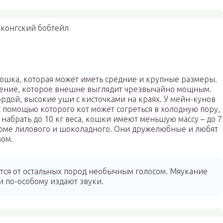
конгский бобтейл
ошка, которая может иметь средние и крупные размеры.
жение, которое внешне выглядит чрезвычайно мощным.
ордой, высокие уши с кисточками на краях. У мейн-кунов
 помощью которого кот может согреться в холодную пору,
 набрать до 10 кг веса, кошки имеют меньшую массу – до 7
роме лилового и шоколадного. Они дружелюбные и любят
мом.
ся от остальных пород необычным голосом. Мяукание
и по-особому издают звуки.