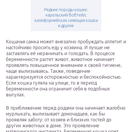
Редкие породы кошек:
карельский бобтейл,
калифорнийская сияющая кошка
и другие
Кошачья самка может внезапно пробуждать аппетит и
настойчиво просить еду у хозяина. И лучше не
заставлять её нервничать и голодать. В процессе
беременности растет живот, животное начинает
проявлять повышенное внимание к своей гигиене,
чаще вылизываясь. Также, поведение
характеризуется осторожностью и беспокойностью.
Если кошка гуляла на улице, то в период
беременности она ограничит себя в подобных
выгулах.
В приближение перед родами она начинает жалобно
мурлыкать, вылизывает домочадцев, как бы
проявляя заботу: от хозяев и близких гостей до
других животных в доме. Это проявление
материнского инстинкта. Беременная кошка орет