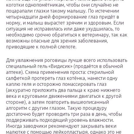
коготки однопомётникам, чтобы они случайно не
поцарапали глазки такому малышу. По истечении
четырнадцати дней формирование глаз придёт в
норму, и малыш вырастет зрячим и здоровым. Если
ситуация не исправилась или даже ухудшилась, то
необходимо срочно обратиться к ветеринару, так как
возможны опасные для зрения заболевания,
приводящие к полной слепоте.
Для увлажнения роговицы лучше всего использовать
специальный гель «Видисик» (продаётся в обычной
аптеке). Схема применения проста: стерильной
салфеткой протереть глаз котёнка, нанести одну
каплю геля и осторожно помассировать глаз
(аккуратно приложить два пальца к краю нижнего
века и круговыми движениями двигаться к другой
стороне), а затем повторить вышеописанный
алгоритм с другим глазом. Такую процедуру
достаточно будет проводить три раза в день, чтобы
поддерживать подходящий уровень влажности.
Иногда заводчики рекомендуют закрывать веки
малютке с помощью лейкопластыря, однако это не