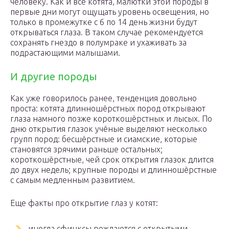
человеку. Как и все котята, малютки этой породы в
первые дни могут ощущать уровень освещения, но
только в промежутке с 6 по 14 день жизни будут
открываться глаза. В таком случае рекомендуется
сохранять гнездо в полумраке и ухаживать за
подрастающими малышами.
И другие породы
Как уже говорилось ранее, тенденция довольно
проста: котята длинношёрстных пород открывают
глаза намного позже короткошёрстных и лысых. По
дню открытия глазок учёные выделяют несколько
групп пород: бесшёрстные и сиамские, которые
становятся зрячими раньше остальных;
короткошёрстные, чей срок открытия глазок длится
до двух недель; крупные породы и длинношёрстные
с самым медленным развитием.
Еще факты про открытие глаз у котят:
иногда сфинксы рождаются с открытыми