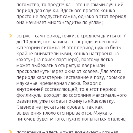
потомство, то предтечка – это не самый лучший
период для случки. Здесь все просто: кошка
просто не подпустит самца, однако в этот период
она начинает много «гадить» по углам;
эструс – сам период течки, в среднем длится от 7
до 10 дней, все зависит от породы и весовой
категории питомца. В этот период нужно быть
крайне внимательными, кошка настроена на
«охоту» (на поиск партнера), поэтому легко
может выбежать в открытую дверь или
проскользнуть через окна от хозяев. Для этого
периода характерны: вставание в позу, громкое
мяуканье, чрезмерная ласка. Говоря о
внутренней составляющей, то в этот период
фолликулы доходят до состояния максимального
развития, уже готовы покинуть яйцеклетку.
Главное не пускать на кровать, так как
выделения плохо отстирываются. Мяукать
питомец будет много, нужно попытаться отвлечь;
послетечка – здесь может возникнуть ложная