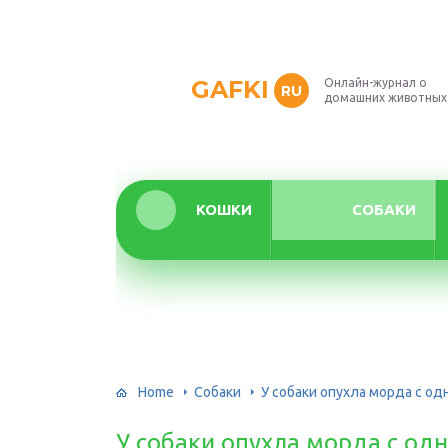
GAFKI
Онлайн-журнал о
RU
домашних животных
КОШКИ
СОБАКИ
Home
Собаки
У собаки опухла морда с од
У собаки опухла морда с од