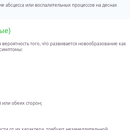
е абсцесса или воспалительных процессов на деснах
ые)
я вероятность того, что развивается новообразование как
 симптомы:
 или обеих сторон;
сти от их характера, требуют незамедлительной