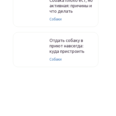
Собака плохо ест, но
активная: причины и
что делать
Собаки
Отдать собаку в
приют навсегда:
куда пристроить
Собаки