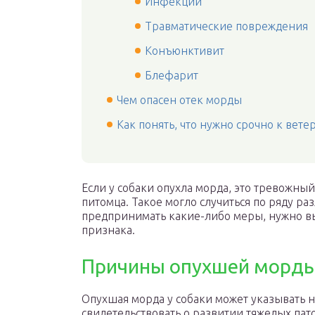
Инфекции
Травматические повреждения
Конъюнктивит
Блефарит
Чем опасен отек морды
Как понять, что нужно срочно к вете
Если у собаки опухла морда, это тревожны
питомца. Такое могло случиться по ряду 
предпринимать какие-либо меры, нужно вы
признака.
Причины опухшей морды
Опухшая морда у собаки может указывать н
свидетельствовать о развитии тяжелых пат