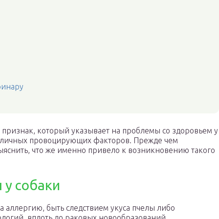
ринару
й признак, который указывает на проблемы со здоровьем у
различных провоцирующих факторов. Прежде чем
яснить, что же именно привело к возникновению такого
 у собаки
а аллергию, быть следствием укуса пчелы либо
ологий, вплоть до раковых новообразований.