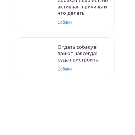
Собака плохо ест, но
активная: причины и
что делать
Собаки
Отдать собаку в
приют навсегда:
куда пристроить
Собаки