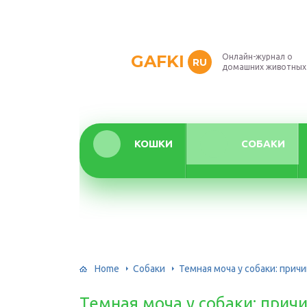
GAFKI
Онлайн-журнал о
RU
домашних животных
КОШКИ
СОБАКИ
Home
Собаки
Темная моча у собаки: прич
Темная моча у собаки: прич