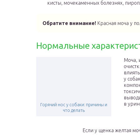
кисты, мочекаменных болезнях, пироп
Обратите внимание!
Красная моча у п
Нормальные характерис
Моча, 
очистк
влиять
у соба
компо
токсич
выводи
в урин
Горячий нос у собаки: причины и
что делать
Если у щенка желтая мо