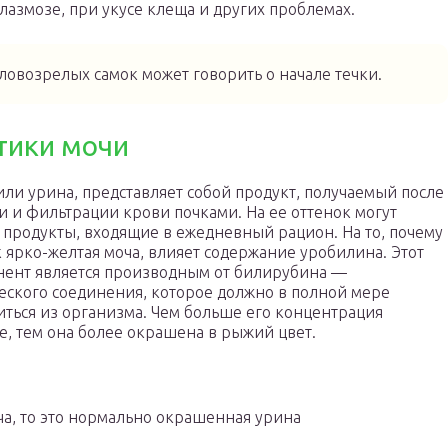
лазмозе, при укусе клеща и других проблемах.
оловозрелых самок может говорить о начале течки.
тики мочи
или урина, представляет собой продукт, получаемый после
и и фильтрации крови почками. На ее оттенок могут
 продукты, входящие в ежедневный рацион. На то, почему
к ярко-желтая моча, влияет содержание уробилина. Этот
нент является производным от билирубина —
еского соединения, которое должно в полной мере
ться из организма. Чем больше его концентрация
е, тем она более окрашена в рыжий цвет.
ча, то это нормально окрашенная урина