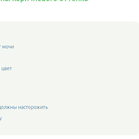
т мочи
 цвет
должны насторожить
у